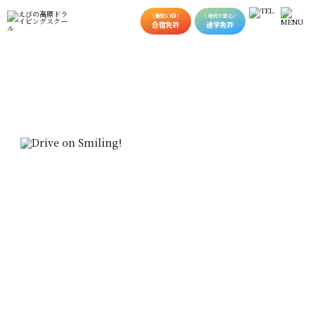
\ 最短13日 /
\ 地元で安心 /
合宿免許
通学免許