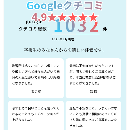
Googleクチコミ
Googleクチコミ
4.9★★★★★
4.9★★★★★
1032
google
クチコミ総数 :
件
2026年8月現在
卒業生のみなさんからの嬉しい評価です。
教習所は広く、先生方も優しい方
最初は不安ばかりだったのです
や厳しい方など様々な人がいて自
が、明るく楽しくご指導くださ
分の人生において素晴らしい経験
り、本当に充実した2週間を過ご
となりました。
すことができました。
まつ 様
知 様
必ず褒めて良いところを言ってく
運転で不安なこと、うまくいかな
れるのでとてもモチベーションが
いことも真摯に相談にのってくだ
上がりました。
さり常に愛のあるご指導をいただ
きました。