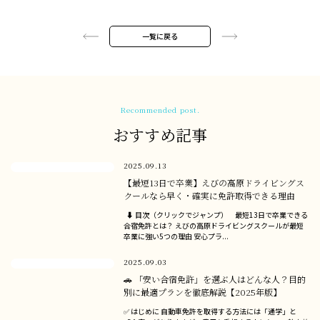
一覧に戻る
Recommended post.
おすすめ記事
2025.09.13
【最短13日で卒業】えびの高原ドライビングス
クールなら早く・確実に免許取得できる理由
⬇ 目次（クリックでジャンプ） 最短13日で卒業できる
合宿免許とは？ えびの高原ドライビングスクールが最短
卒業に強い5つの理由 安心プラ...
2025.09.03
🚗 「安い合宿免許」を選ぶ人はどんな人？目的
別に最適プランを徹底解説【2025年版】
✅ はじめに 自動車免許を取得する方法には「通学」と