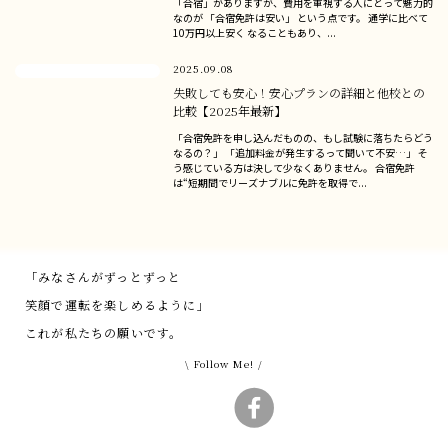
「合宿」がありますが、費用を重視する人にとって魅力的
なのが 「合宿免許は安い」 という点です。 通学に比べて
10万円以上安く なることもあり、...
2025.09.08
失敗しても安心！安心プランの詳細と他校との
比較【2025年最新】
「合宿免許を申し込んだものの、もし試験に落ちたらどう
なるの？」 「追加料金が発生するって聞いて不安…」 そ
う感じている方は決して少なくありません。 合宿免許
は“短期間でリーズナブルに免許を取得で...
「みなさんがずっとずっと
笑顔で運転を楽しめるように」
これが私たちの願いです。
\ Follow Me! /