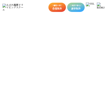
\ 最短13日 /
\ 地元で安心 /
合宿免許
通学免許