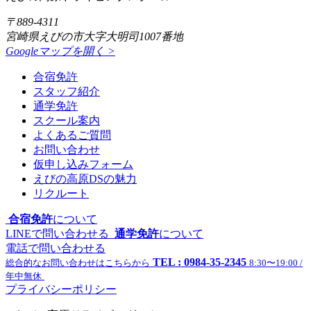
〒889-4311
宮崎県えびの市大字大明司1007番地
Googleマップを開く >
合宿免許
スタッフ紹介
通学免許
スクール案内
よくあるご質問
お問い合わせ
仮申し込みフォーム
えびの高原DSの魅力
リクルート
合宿免許
について
LINEで問い合わせる
通学免許
について
電話で問い合わせる
TEL : 0984-35-2345
総合的なお問い合わせはこちらから
8:30〜19:00 /
年中無休
プライバシーポリシー