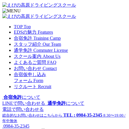
TOP
Top
EDSの魅力
Features
合宿免許
Training Camp
スタッフ紹介
Our Team
通学免許
Commuter License
スクール案内
About Us
よくあるご質問
FAQ
お問い合わせ
Contact
合宿仮申し込み
フォーム
Form
リクルート
Recruit
合宿免許
について
LINEで問い合わせる
通学免許
について
電話で問い合わせる
TEL : 0984-35-2345
総合的なお問い合わせはこちらから
8:30〜19:00 /
年中無休
0984-35-2345