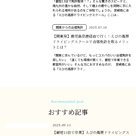
「最短13日で免許取得！？」そんな驚きのスピードと、
南九州の豊かな自然、そして極上の癒やしを同時に手に入
れられる場所があるのをご存知でしょうか。 宮崎県にあ
る「えびの高原ドライビングスクール」ここは...
関東からの合宿免許
2025.07.10
【関東発】鹿児島空港経由で行く！えびの高原
ドライビングスクールで合宿免許を取るメリッ
トとは？
「関東に住んでいるけど、もっとコスパのいい合宿免許を
探したい」 「遠くても環境が良くて、最短で卒業できる
教習所がいい」 そんな方におすすめなのが、 宮崎県にあ
る『えびの高原ドライ...
Recommended post.
おすすめ記事
2025.09.13
【最短13日で卒業】えびの高原ドライビングス