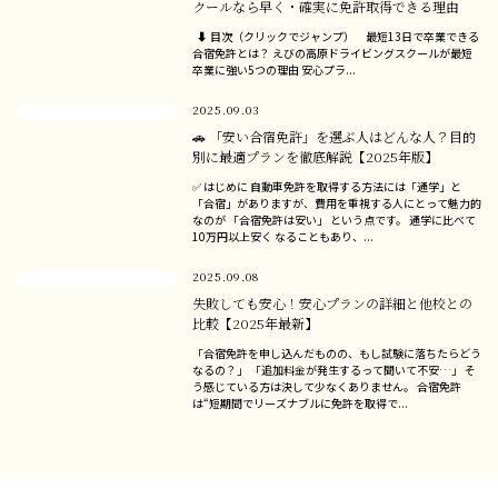
クールなら早く・確実に免許取得できる理由
⬇ 目次（クリックでジャンプ） 最短13日で卒業できる
合宿免許とは？ えびの高原ドライビングスクールが最短
卒業に強い5つの理由 安心プラ...
2025.09.03
🚗 「安い合宿免許」を選ぶ人はどんな人？目的
別に最適プランを徹底解説【2025年版】
✅ はじめに 自動車免許を取得する方法には「通学」と
「合宿」がありますが、費用を重視する人にとって魅力的
なのが 「合宿免許は安い」 という点です。 通学に比べて
10万円以上安く なることもあり、...
2025.09.08
失敗しても安心！安心プランの詳細と他校との
比較【2025年最新】
「合宿免許を申し込んだものの、もし試験に落ちたらどう
なるの？」 「追加料金が発生するって聞いて不安…」 そ
う感じている方は決して少なくありません。 合宿免許
は“短期間でリーズナブルに免許を取得で...