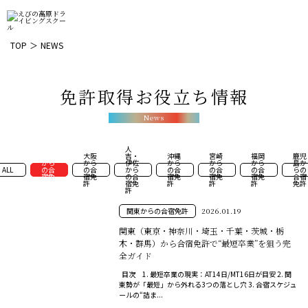
TOP
NEWS
免許取得お役立ち情報
News
人
関東
大阪
吉・
沖縄
宮崎
福岡
鹿児
から
から
伊佐
から
から
から
島か
ALL
の合
の合
から
の合
の合
の合
らの
宿免
宿免
の合
宿免
宿免
宿免
合宿
許
許
宿免
許
許
許
免許
許
関東からの合宿免許
2026.01.19
関東（東京・神奈川・埼玉・千葉・茨城・栃
木・群馬）から合宿免許で“最短卒業”を狙う完
全ガイド
目次 1. 最短卒業の現実：AT14日/MT16日が目安 2. 関
東勢が「最短」から外れる3つの落とし穴 3. 合宿スケジュ
ールの“詰ま...