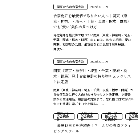
関東からの合宿免許
2026.01.19
合宿免許を最安値で取りたい人へ｜関東（東
京・神奈川・埼玉・千葉・茨城・栃木・群馬）
でも“安い”条件の見つけ方
合宿免許を最安値で取りたい関東（東京・神奈川・埼玉・
千葉・茨城・栃木・群馬）の方向け。 料金の相場、安い
時期、相部屋の活用、最安値を狙う比較手順を解説。
目次 &...
関東からの合宿免許
2026.01.19
関東（東京・神奈川・埼玉・千葉・茨城・栃
木・群馬）発｜合宿免許の持ち物チェックリス
ト決定版
関東（東京・神奈川・埼玉・千葉・茨城・栃木・群馬）か
ら合宿免許に行く人向けの持ち物リスト決定版。 必要書
類から生活用品、相部屋の対策まで、忘れ物ゼロで安い料
金でも快適に過ごすコツを解説。 ...
関東から
大阪から
人吉・伊
沖縄か
の合宿免
の合宿免
佐からの
の合宿
許
許
合宿免許
許
「最短13日で免許取得！？」えびの高原ドライ
ビングスクール！