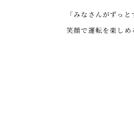
「みなさんがずっと
笑顔で運転を楽しめ
これが私たちの願い
宮崎県公安委員会指定
えびの高原ドライビングスクール
〒889-4311
宮崎県えびの市大字大明司1007番地