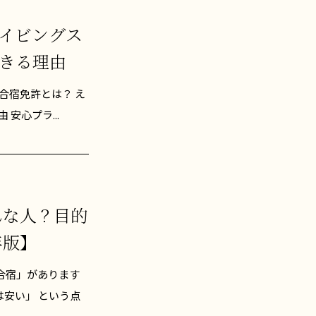
ライビングス
きる理由
合宿免許とは？ え
安心プラ...
んな人？目的
年版】
合宿」があります
安い」 という点