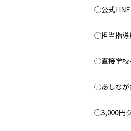
◯公式LI
◯担当指導
◯直接学校
◯あしなが
◯3,00