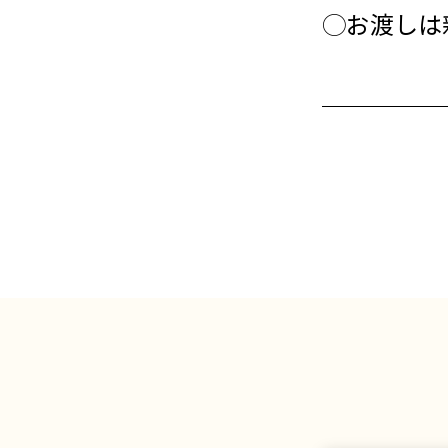
◯お渡しは