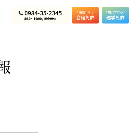
0984-35-2345
\ 最短13日 /
\ 地元で安心 /
合宿免許
通学免許
8:30〜19:00 / 年中無休
報