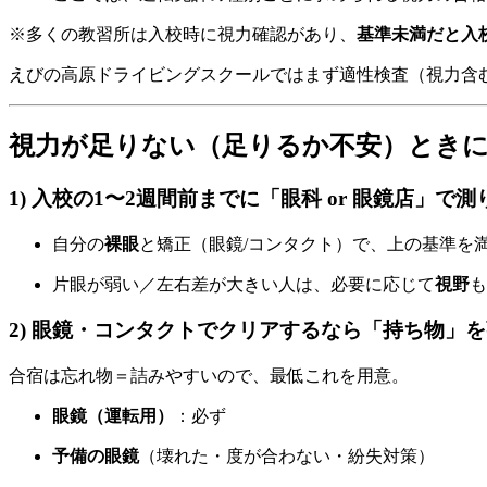
※多くの教習所は入校時に視力確認があり、
基準未満だと入
えびの高原ドライビングスクールではまず適性検査（視力含
視力が足りない（足りるか不安）とき
1) 入校の1〜2週間前までに「眼科 or 眼鏡店」で測
自分の
裸眼
と矯正（眼鏡/コンタクト）で、上の基準を
片眼が弱い／左右差が大きい人は、必要に応じて
視野
も
2) 眼鏡・コンタクトでクリアするなら「持ち物」
合宿は忘れ物＝詰みやすいので、最低これを用意。
眼鏡（運転用）
：必ず
予備の眼鏡
（壊れた・度が合わない・紛失対策）