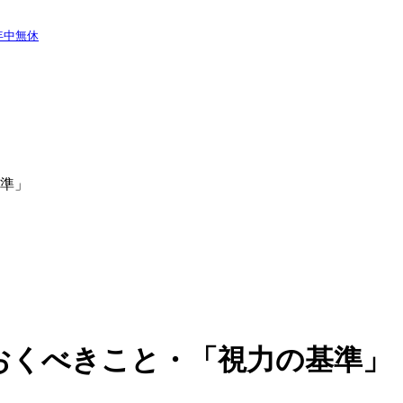
/ 年中無休
準」
おくべきこと・「視力の基準」