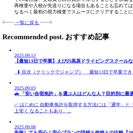
再検査や入校が先送りになる場合もあることも忘れては
なるべく最初の視力検査でスムーズにクリアすることに
一覧に戻る
Recommended post.
おすすめ記事
2025.09.13
【最短13日で卒業】えびの高原ドライビングスクール
⬇ 目次（クリックでジャンプ） 最短13日で卒業できる
2025.09.03
🚗 「安い合宿免許」を選ぶ人はどんな人？目的別に最適
✅ はじめに 自動車免許を取得する方法には「通学」と
上安く なることもあり、...
2025.09.08
失敗しても安心！安心プランの詳細と他校との比較【20