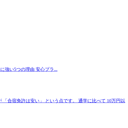
い5つの理由 安心プラ...
「合宿免許は安い」 という点です。 通学に比べて 10万円以