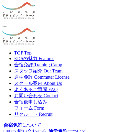
TOP
Top
EDSの魅力
Features
合宿免許
Training Camp
スタッフ紹介
Our Team
通学免許
Commuter License
スクール案内
About Us
よくあるご質問
FAQ
お問い合わせ
Contact
合宿仮申し込み
フォーム
Form
リクルート
Recruit
合宿免許
について
LINEで問い合わせる
通学免許
について