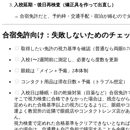
入校延期・後日再検査（矯正具を作って出直し）
→ 合宿免許だと、予約枠・交通手配・宿泊が絡むので
合宿免許向け：失敗しないためのチェ
取得したい免許の視力基準を確認（普通なら両眼0.7
入校1〜2週間前に測定し、必要なら度数を更新
眼鏡は「メイン＋予備」2本体制
コンタクト用品は滞在日数＋予備（トラブル想定）
入校日は睡眠・目の乾燥対策（目薬など）合宿免許
そこで視力検査に合格できなかった場合は、残念ながら
定められた合格基準以上の視力になるように、眼鏡やコ
運よく教習所の近隣で眼鏡店やコンタクトレンズ店があ
ん。
視力検査で定めれた合格基準をクリアできないとなれば
その場合は、交通費も自己負担で帰宅することを余儀な