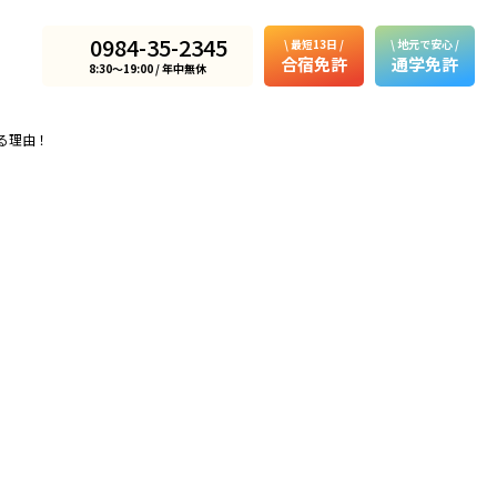
0984-35-2345
\ 最短13日 /
\ 地元で安心 /
合宿免許
通学免許
8:30〜19:00 / 年中無休
る理由！