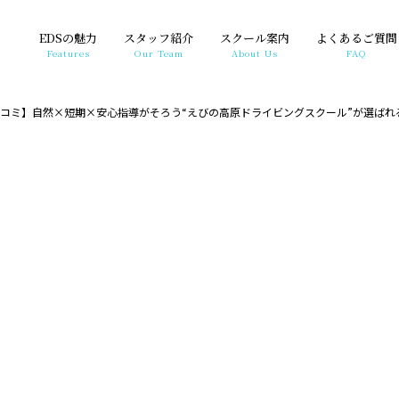
EDSの魅力
スタッフ紹介
スクール案内
よくあるご質問
Features
Our Team
About Us
FAQ
 口コミ】自然×短期×安心指導がそろう“えびの高原ドライビングスクール”が選ばれ