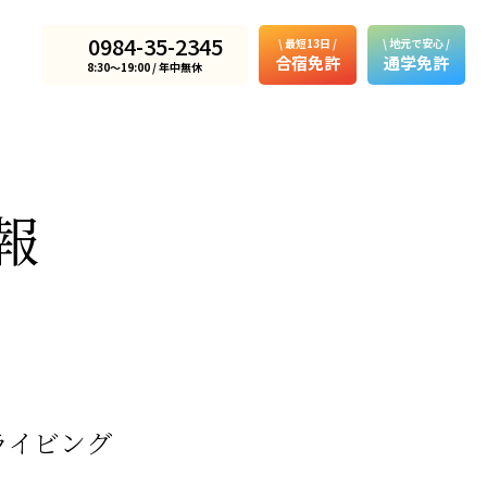
0984-35-2345
\ 最短13日 /
\ 地元で安心 /
合宿免許
通学免許
8:30〜19:00 / 年中無休
報
ライビング