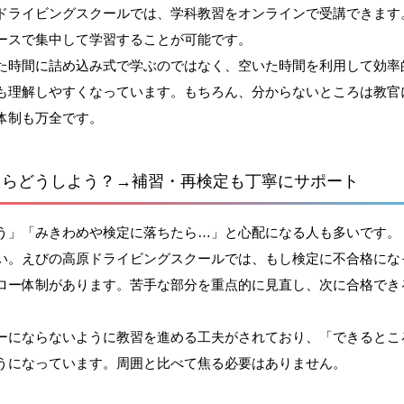
ドライビングスクールでは、学科教習をオンラインで受講できます。W
ースで集中して学習することが可能です。
た時間に詰め込み式で学ぶのではなく、空いた時間を利用して効率
も理解しやすくなっています。もちろん、分からないところは教官
体制も万全です。
たらどうしよう？→補習・再検定も丁寧にサポート
う」「みきわめや検定に落ちたら…」と心配になる人も多いです。
い。えびの高原ドライビングスクールでは、もし検定に不合格にな
ロー体制があります。苦手な部分を重点的に見直し、次に合格でき
ーにならないように教習を進める工夫がされており、「できるとこ
うになっています。周囲と比べて焦る必要はありません。