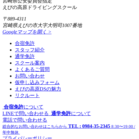
宮崎県公安委員会指定
えびの高原ドライビングスクール
〒889-4311
宮崎県えびの市大字大明司1007番地
Googleマップを開く >
合宿免許
スタッフ紹介
通学免許
スクール案内
よくあるご質問
お問い合わせ
仮申し込みフォーム
えびの高原DSの魅力
リクルート
合宿免許
について
LINEで問い合わせる
通学免許
について
電話で問い合わせる
TEL : 0984-35-2345
総合的なお問い合わせはこちらから
8:30〜19:00 /
年中無休
プライバシーポリシー