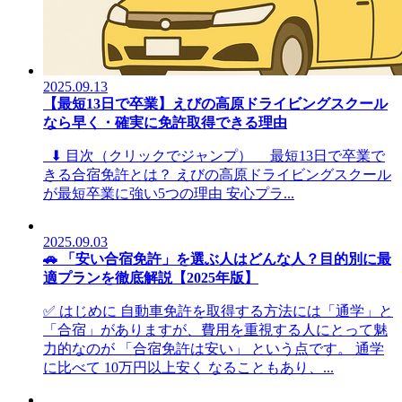
2025.09.13
【最短13日で卒業】えびの高原ドライビングスクール
なら早く・確実に免許取得できる理由
⬇ 目次（クリックでジャンプ） 最短13日で卒業で
きる合宿免許とは？ えびの高原ドライビングスクール
が最短卒業に強い5つの理由 安心プラ...
2025.09.03
🚗 「安い合宿免許」を選ぶ人はどんな人？目的別に最
適プランを徹底解説【2025年版】
✅ はじめに 自動車免許を取得する方法には「通学」と
「合宿」がありますが、費用を重視する人にとって魅
力的なのが 「合宿免許は安い」 という点です。 通学
に比べて 10万円以上安く なることもあり、...