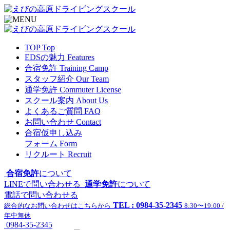
TOP
Top
EDSの魅力
Features
合宿免許
Training Camp
スタッフ紹介
Our Team
通学免許
Commuter License
スクール案内
About Us
よくあるご質問
FAQ
お問い合わせ
Contact
合宿仮申し込み
フォーム
Form
リクルート
Recruit
合宿免許
について
LINEで問い合わせる
通学免許
について
電話で問い合わせる
TEL : 0984-35-2345
総合的なお問い合わせはこちらから
8:30〜19:00 /
年中無休
0984-35-2345