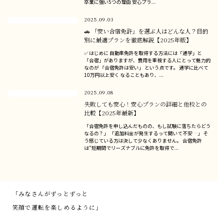
卒業に強い5つの理由 安心プラ...
2025.09.03
🚗 「安い合宿免許」を選ぶ人はどんな人？目的
別に最適プランを徹底解説【2025年版】
✅ はじめに 自動車免許を取得する方法には「通学」と
「合宿」がありますが、費用を重視する人にとって魅力的
なのが 「合宿免許は安い」 という点です。 通学に比べて
10万円以上安く なることもあり、...
2025.09.08
失敗しても安心！安心プランの詳細と他校との
比較【2025年最新】
「合宿免許を申し込んだものの、もし試験に落ちたらどう
なるの？」 「追加料金が発生するって聞いて不安…」 そ
う感じている方は決して少なくありません。 合宿免許
は“短期間でリーズナブルに免許を取得で...
「みなさんがずっとずっと
笑顔で運転を楽しめるように」