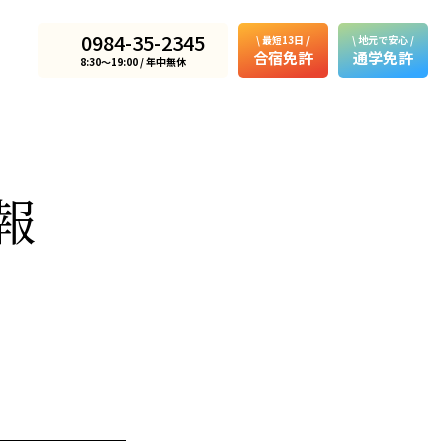
0984-35-2345
\ 最短13日 /
\ 地元で安心 /
合宿免許
通学免許
8:30〜19:00 / 年中無休
報
！